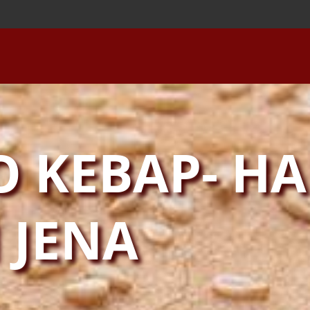
 KEBAP- HA
N JENA